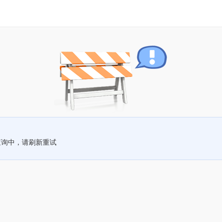
查询中，请刷新重试