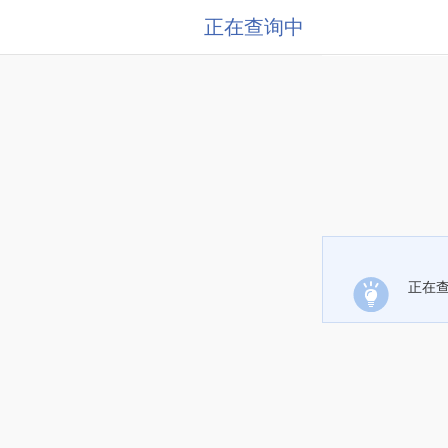
正在查询中
正在