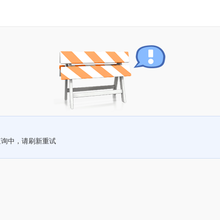
查询中，请刷新重试